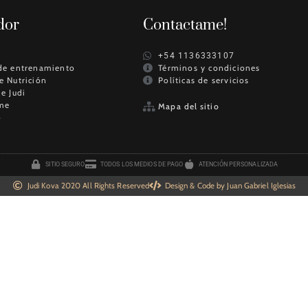
dor
Contactame!
+54 1136333107
de entrenamiento
Términos y condiciones
e Nutrición
Políticas de servicios
de Judi
me
Mapa del sitio
o
SITIO SEGURO
TODOS LOS MEDIOS DE PAGO
ATENCIÓN PERSONALIZADA
Judi Kova 2020 All Rights Reserved
Design & Code by Juan Gabriel Iglesias