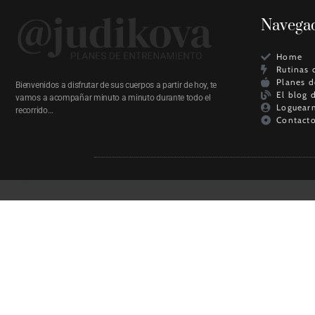
Navega
Home
Rutinas 
Planes d
Bienvenidos a disfrutar de sus cuerpos a partir de hoy, te
El blog 
vamos a acompañar minuto a minuto durante todo el
Loguear
recorrido…
Contact