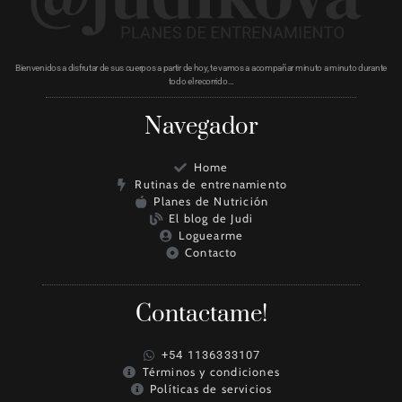
Bienvenidos a disfrutar de sus cuerpos a partir de hoy, te vamos a acompañar minuto a minuto durante
todo el recorrido…
Navegador
Home
Rutinas de entrenamiento
Planes de Nutrición
El blog de Judi
Loguearme
Contacto
Contactame!
+54 1136333107
Términos y condiciones
Políticas de servicios